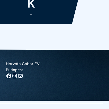
K
–
Horváth Gábor EV.
Budapest
Kövess a FB-on!
Kövess az Instán!
Írj e-mailt!