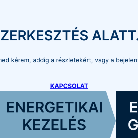
ZERKESZTÉS ALATT
lmed kérem, addig a részletekért, vagy a bejel
KAPCSOLAT
ENERGETIKAI
E
KEZELÉS
G