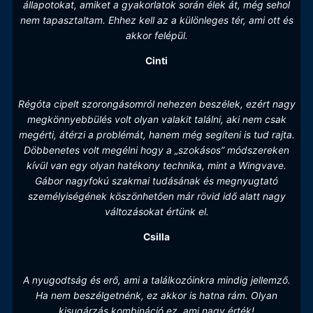
állapotokat, amiket a gyakorlatok során élek át, még sehol
nem tapasztaltam. Ehhez kell az a különleges tér, ami ott és
akkor felépül.
Cinti
Régóta cipelt szorongásomról nehezen beszélek, ezért nagy
megkönnyebbülés volt olyan valakit találni, aki nem csak
megérti, átérzi a problémát, hanem még segíteni is tud rajta.
Döbbenetes volt megélni hogy a „szokásos” módszereken
kívül van egy olyan hatékony technika, mint a Wingvave.
Gábor nagyfokú szakmai tudásának és megnyugtató
személyiségének köszönhetően már rövid idő alatt nagy
változásokat értünk el.
Csilla
A nyugodtság és erő, ami a találkozóinkra mindig jellemző.
Ha nem beszélgetnénk, ez akkor is hatna rám. Olyan
kisugárzás kombináció ez, ami nagy érték!