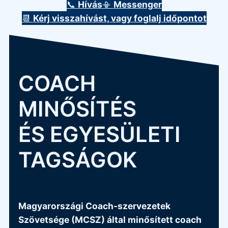
📞
Hívás
📳
Messenger
📆
Kérj visszahívást, vagy foglalj időpontot
COACH
MINŐSÍTÉS
ÉS EGYESÜLETI
TAGSÁGOK
Magyarországi Coach-szervezetek
Szövetsége (MCSZ) által minősített coach