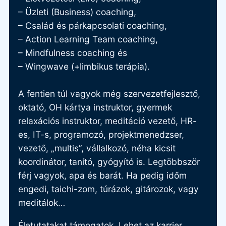
– Üzleti (Business) coaching,
– Család és párkapcsolati coaching,
– Action Learning Team coaching,
– Mindfulness coaching és
– Wingwave (+limbikus terápia).
A fentien túl vagyok még szervezetfejlesztő,
oktató, OH kártya instruktor, gyermek
relaxációs instruktor, meditáció vezető, HR-
es, IT-s, programozó, projektmenedzser,
vezető, „multis”, vállalkozó, néha kicsit
koordinátor, tanító, gyógyító is. Legtöbbször
férj vagyok, apa és barát. Ha pedig időm
engedi, taichi-zom, túrázok, gitározok, vagy
meditálok…
Életutatakat támogatok. Lehet az karrier,