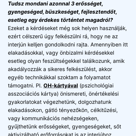
Tudsz mondani azonnal 3 erősséget,
gyengeséged, büszkeséget, fejlesztendőt,
esetleg egy érdekes történtet magadról?
Ezeket a kérdéseket még sok helyen használják,
ezért célszerű úgy felkészülni rá, hogy ne az
interjún kelljen gondolkodni rajta. Amennyiben itt
elakadásokkal, vagy önbizalmi kérdésekkel
esetleg olyan feszültségekkel találkozunk, amik
akadályozzák a sikeres felkészülést, akkor
egyéb technikákkal szoktam a folyamatot
támogatni. Pl.
OH-kártyával
(pszichológiai
asszociációs kártya) önismereti, önértékelési
gyakorlatokat végezhetünk, dolgozhatunk
elakadásokon, gátló tényezőkön, célkitűzési,
vagy kommunikációs nehézségeken,
gyűjthetünk erősségeket, gyengeségeket, sőt
aktivizálható erőforrásokat is az interjúhoz.