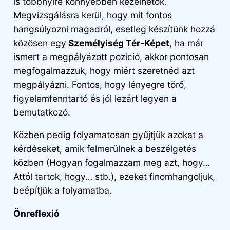
is többnyire könnyebben kezelhetők.
Megvizsgálásra kerül, hogy mit fontos
hangsúlyozni magadról, esetleg készítünk hozzá
közösen egy
Személyiség Tér-Képet
, ha már
ismert a megpályázott pozíció, akkor pontosan
megfogalmazzuk, hogy miért szeretnéd azt
megpályázni. Fontos, hogy lényegre törő,
figyelemfenntartó és jól lezárt legyen a
bemutatkozó.
Közben pedig folyamatosan gyűjtjük azokat a
kérdéseket, amik felmerülnek a beszélgetés
közben (Hogyan fogalmazzam meg azt, hogy…
Attól tartok, hogy… stb.), ezeket finomhangoljuk,
beépítjük a folyamatba.
Önreflexió