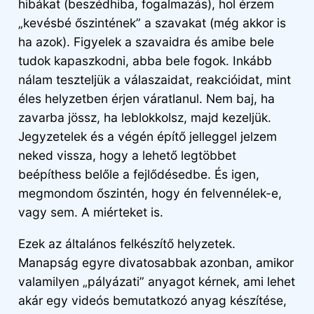
hibákat (beszédhiba, fogalmazás), hol érzem
„kevésbé őszintének” a szavakat (még akkor is
ha azok). Figyelek a szavaidra és amibe bele
tudok kapaszkodni, abba bele fogok. Inkább
nálam teszteljük a válaszaidat, reakcióidat, mint
éles helyzetben érjen váratlanul. Nem baj, ha
zavarba jössz, ha leblokkolsz, majd kezeljük.
Jegyzetelek és a végén építő jelleggel jelzem
neked vissza, hogy a lehető legtöbbet
beépíthess belőle a fejlődésedbe. És igen,
megmondom őszintén, hogy én felvennélek-e,
vagy sem. A miérteket is.
Ezek az általános felkészítő helyzetek.
Manapság egyre divatosabbak azonban, amikor
valamilyen „pályázati” anyagot kérnek, ami lehet
akár egy videós bemutatkozó anyag készítése,