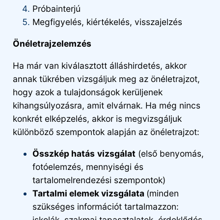
Próbainterjú
Megfigyelés, kiértékelés, visszajelzés
Önéletrajzelemzés
Ha már van kiválasztott álláshirdetés, akkor
annak tükrében vizsgáljuk meg az önéletrajzot,
hogy azok a tulajdonságok kerüljenek
kihangsúlyozásra, amit elvárnak. Ha még nincs
konkrét elképzelés, akkor is megvizsgáljuk
különböző szempontok alapján az önéletrajzot:
Összkép hatás
vizsgálat
(első benyomás,
fotóelemzés, mennyiségi és
tartalomelrendezési szempontok)
Tartalmi elemek vizsgálata
(minden
szükséges információt tartalmazzon:
iskolák, szakmai tapasztalatok, érdeklődés,