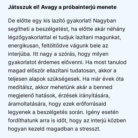
Játsszuk el! Avagy a próbainterjú menete
De előtte egy kis lazító gyakorlat! Nagyban
segítheti a beszélgetést, ha előtte akár néhány
légzőgyakorlattal el tudjuk lazítani magunkat,
energikusan, feltöltődve vágunk bele az
interjúba. Itt nagy a szórás, hogy milyen
gyakorlatot érdemes elővenni. Ha most tanulod
magad először ellazítani tudatosan, akkor a
teljesen alapok szükségesek. Ha már évek óta
meditálsz, akkor mehetünk akár a benned
megjelenő hatások, érzések irányítására,
áramoltatására, hogy ezek erőforrásaid
legyenek a beszélgetés során. Igény esetén
fordíthatunk arra is időt, hogy az interjú közben
hogyan kezeld magadban a stresszt.