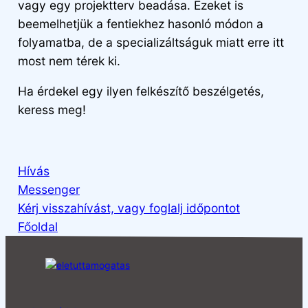
vagy egy projektterv beadása. Ezeket is
beemelhetjük a fentiekhez hasonló módon a
folyamatba, de a specializáltságuk miatt erre itt
most nem térek ki.
Ha érdekel egy ilyen felkészítő beszélgetés,
keress meg!
Hívás
Messenger
Kérj visszahívást, vagy foglalj időpontot
Főoldal